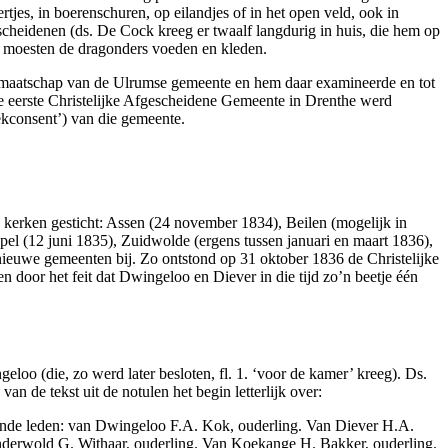
jes, in boerenschuren, op eilandjes of in het open veld, ook in
scheidenen (ds. De Cock kreeg er twaalf langdurig in huis, die hem op
, moesten de dragonders voeden en kleden.
lidmaatschap van de Ulrumse gemeente en hem daar examineerde en tot
 eerste Christelijke Afgescheidene Gemeente in Drenthe werd
ekconsent’) van die gemeente.
kerken gesticht: Assen (24 november 1834), Beilen (mogelijk in
 (12 juni 1835), Zuidwolde (ergens tussen januari en maart 1836),
 nieuwe gemeenten bij. Zo ontstond op 31 oktober 1836 de Christelijke
 door het feit dat Dwingeloo en Diever in die tijd zo’n beetje één
 (die, zo werd later besloten, fl. 1. ‘voor de kamer’ kreeg). Ds.
n de tekst uit de notulen het begin letterlijk over:
gende leden: van Dwingeloo F.A. Kok, ouderling. Van Diever H.A.
inderwold G. Withaar, ouderling. Van Koekange H. Bakker, ouderling.