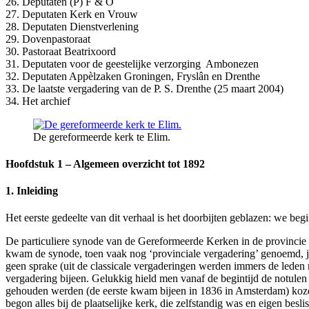
26. Deputaten (P) F & O
27. Deputaten Kerk en Vrouw
28. Deputaten Dienstverlening
29. Dovenpastoraat
30. Pastoraat Beatrixoord
31. Deputaten voor de geestelijke verzorging Ambonezen
32. Deputaten Appèlzaken Groningen, Fryslân en Drenthe
33. De laatste vergadering van de P. S. Drenthe (25 maart 2004)
34. Het archief
De gereformeerde kerk te Elim.
Hoofdstuk 1 – Algemeen overzicht tot 1892
1. Inleiding
Het eerste gedeelte van dit verhaal is het doorbijten geblazen: we beg
De particuliere synode van de Gereformeerde Kerken in de provincie D
kwam de synode, toen vaak nog ‘provinciale vergadering’ genoemd, jaar
geen sprake (uit de classicale vergaderingen werden immers de leden
vergadering bijeen. Gelukkig hield men vanaf de begintijd de notulen
gehouden werden (de eerste kwam bijeen in 1836 in Amsterdam) kozen 
begon alles bij de plaatselijke kerk, die zelfstandig was en eigen be