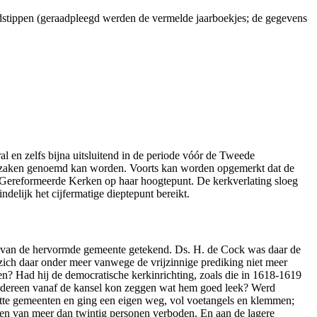
tijdstippen (geraadpleegd werden de vermelde jaarboekjes; de gegevens
l en zelfs bijna uitsluitend in de periode vóór de Tweede
 oorzaken genoemd kan worden. Voorts kan worden opgemerkt dat de
e Gereformeerde Kerken op haar hoogtepunt. De kerkverlating sloeg
delijk het cijfermatige dieptepunt bereikt.
l van de hervormde gemeente getekend. Ds. H. de Cock was daar de
zich daar onder meer vanwege de vrijzinnige prediking niet meer
en? Had hij de democratische kerkinrichting, zoals die in 1618-1619
 iedereen vanaf de kansel kon zeggen wat hem goed leek? Werd
htte gemeenten en ging een eigen weg, vol voetangels en klemmen;
en van meer dan twintig personen verboden. En aan de lagere