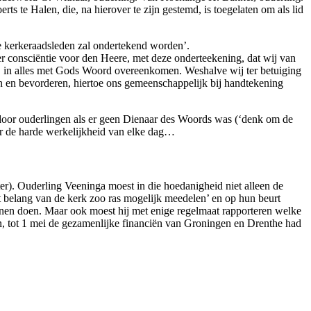
 te Halen, die, na hierover te zijn gestemd, is toegelaten om als lid
de kerkeraadsleden zal ondertekend worden’.
er consciëntie voor den Heere, met deze onderteekening, dat wij van
s, in alles met Gods Woord overeenkomen. Weshalve wij ter betuiging
n en bevorderen, hiertoe ons gemeenschappelijk bij handtekening
door ouderlingen als er geen Dienaar des Woords was (‘denk om de
ar de harde werkelijkheid van elke dag…
er). Ouderling Veeninga moest in die hoedanigheid niet alleen de
t belang van de kerk zoo ras mogelijk meedelen’ en op hun beurt
nnen doen. Maar ook moest hij met enige regelmaat rapporteren welke
 tot 1 mei de gezamenlijke financiën van Groningen en Drenthe had