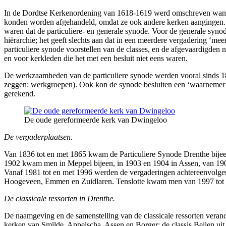
In de Dordtse Kerkenordening van 1618-1619 werd omschreven wanne
konden worden afgehandeld, omdat ze ook andere kerken aangingen. Vo
waren dat de particuliere- en generale synode. Voor de generale syno
hiërarchie; het geeft slechts aan dat in een meerdere vergadering ‘me
particuliere synode voorstellen van de classes, en de afgevaardigden
en voor kerkleden die het met een besluit niet eens waren.
De werkzaamheden van de particuliere synode werden vooral sinds 18
zeggen: werkgroepen). Ook kon de synode besluiten een ‘waarnemer’ of
gerekend.
De oude gereformeerde kerk van Dwingeloo
De vergaderplaatsen.
Van 1836 tot en met 1865 kwam de Particuliere Synode Drenthe bije
1902 kwam men in Meppel bijeen, in 1903 en 1904 in Assen, van 190
Vanaf 1981 tot en met 1996 werden de vergaderingen achtereenvol
Hoogeveen, Emmen en Zuidlaren. Tenslotte kwam men van 1997 tot en 
De classicale ressorten in Drenthe.
De naamgeving en de samenstelling van de classicale ressorten verande
kerken van Smilde, Appelscha, Assen en Borger; de classis Beilen ui