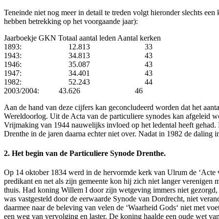
Teneinde niet nog meer in detail te treden volgt hieronder slechts ee
hebben betrekking op het voorgaande jaar):
Jaarboekje GKN Totaal aantal leden Aantal kerken
1893: 12.813 33
1943: 34.813 43
1946: 35.087 43
1947: 34.401 43
1982: 52.243 44
2003/2004: 43.626 46
Aan de hand van deze cijfers kan geconcludeerd worden dat het aantal
Wereldoorlog. Uit de Acta van de particuliere synodes kan afgeleid 
Vrijmaking van 1944 nauwelijks invloed op het ledental heeft gehad.
Drenthe in de jaren daarna echter niet over. Nadat in 1982 de daling i
2. Het begin van de Particuliere Synode Drenthe.
Op 14 oktober 1834 werd in de hervormde kerk van Ulrum de ‘Acte v
predikant en net als zijn gemeente kon hij zich niet langer verenige
thuis. Had koning Willem I door zijn wetgeving immers niet gezorgd, 
was vastgesteld door de eerwaarde Synode van Dordrecht, niet veran
daarmee naar de beleving van velen de ‘Waarheid Gods‘ niet met voet
een weg van vervolging en laster. De koning haalde een oude wet va