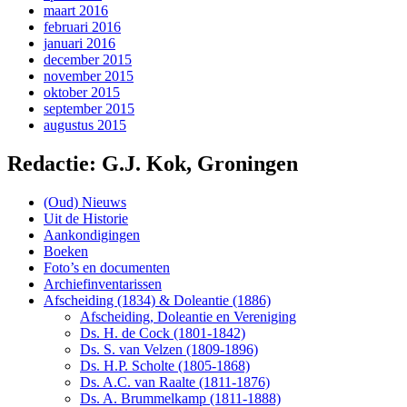
maart 2016
februari 2016
januari 2016
december 2015
november 2015
oktober 2015
september 2015
augustus 2015
Redactie: G.J. Kok, Groningen
(Oud) Nieuws
Uit de Historie
Aankondigingen
Boeken
Foto’s en documenten
Archiefinventarissen
Afscheiding (1834) & Doleantie (1886)
Afscheiding, Doleantie en Vereniging
Ds. H. de Cock (1801-1842)
Ds. S. van Velzen (1809-1896)
Ds. H.P. Scholte (1805-1868)
Ds. A.C. van Raalte (1811-1876)
Ds. A. Brummelkamp (1811-1888)