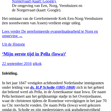
De omgeving van Een, Norg, Veenhuizen en
de Norgervaart (kaart: Google).
Het ontstaan van de Gereformeerde Kerk Een-Norg-Veenhuizen
(ten noordwesten van Assen) verdient enige uitleg.
Lees verder
De gereformeerde evangelisatiearbeid te Norg en
omgeving
→
Uit de Historie
‘Mijn eerste tijd in Pella (Iowa)’
22 september 2016
gjkok
Inleiding.
In het jaar 1847 vestigden achthonderd Nederlandse immigranten
onder leiding van
ds. H.P Scholte (1805-1868)
zich in het gebied
dat bekend werd als Pella, in de Amerikaanse staat Iowa. De naam
Pella herinnert aan het gelijknamige stadje in het Overjordaanse,
waar de christenen tijdens de Romeinse vervolgingen in het jaar 70
na Chr. toevlucht vonden. De naam Pella (Iowa) werd gekozen
omdat ds. Scholte en zijn medereizigers ook godsdienstvrijheid