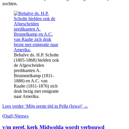
zochten.
Behalve ds. H.P. Scholte
(1805-1868) hielden ook
de Afgescheiden
predikanten A.
Brummelkamp (1811-
1888) en A.C. van
Raalte (1811-1876) zich
druk bezig met emigratie
naar Amerika.
Lees verder
‘Mijn eerste tijd in Pella (Iowa)’
→
(Oud) Nieuws
v/m geref. kerk Midwolda wordt verbouwd