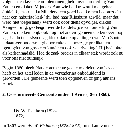
volgens de classicale notulen onenigheid tussen ouderling Van
Zanten en diaken Mijnders. Aan wie het lag wordt niet geheel
duidelijk, maar nadat Mijnders ‘een goed heenkomen had gezocht
naar een naburige kerk’ (hij had naar Rijnsburg gewild, maar dat
werd niet toegestaan), werd ook door diens opvolger, diaken
Aangeenbrug, geklaagd over de handelwijze van ouderling Van
Zanten, die kennelijk óók nog met andere gemeenteleden overhoop
lag. Uit het classisverslag bleek dat de opvattingen van Van Zanten
– daarover ondervraagd door enkele aanwezige predikanten –
‘getuigden van groote onkunde en ook van dwaling’. Hij bedankte
als kerkenraadslid. Hoe de zaak precies in elkaar stak wordt ook nu
voor ons niet duidelijk.
Begin 1860 bleek ‘dat de gemeente geene middelen van bestaan
heeft en het getal leden in de vergadering onbeduidend is
geworden’. De gemeente werd toen opgeheven of ging althans
teniet.
2. Gereformeerde Gemeente onder ’t Kruis (1865-1869).
Ds. W. Eichhorn (1828-
1872).
In 1863 werd
ds. W. Eichhorn (1828-1872)
, predikant van de