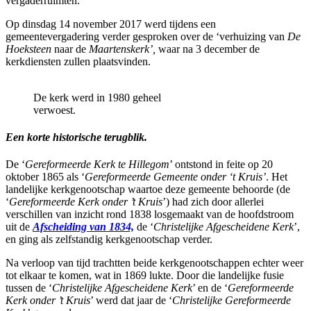
vergaderruimten.
Op dinsdag 14 november 2017 werd tijdens een
gemeentevergadering verder gesproken over de ‘verhuizing van
De
Hoeksteen
naar de
Maartenskerk’,
waar na 3 december de
kerkdiensten zullen plaatsvinden.
De kerk werd in 1980 geheel
verwoest.
Een korte historische terugblik.
De ‘
Gereformeerde Kerk te Hillegom
’ ontstond in feite op 20
oktober 1865 als ‘
Gereformeerde Gemeente onder ‘t Kruis’
. Het
landelijke kerkgenootschap waartoe deze gemeente behoorde (de
‘
Gereformeerde Kerk onder ’t Kruis
’) had zich door allerlei
verschillen van inzicht rond 1838 losgemaakt van de hoofdstroom
uit de
Afscheiding van 1834,
de ‘
Christelijke Afgescheidene Kerk
’,
en ging als zelfstandig kerkgenootschap verder.
Na verloop van tijd trachtten beide kerkgenootschappen echter weer
tot elkaar te komen, wat in 1869 lukte. Door die landelijke fusie
tussen de ‘
Christelijke Afgescheidene Kerk
’ en de ‘
Gereformeerde
Kerk onder ’t Kruis
’ werd dat jaar de ‘
Christelijke Gereformeerde