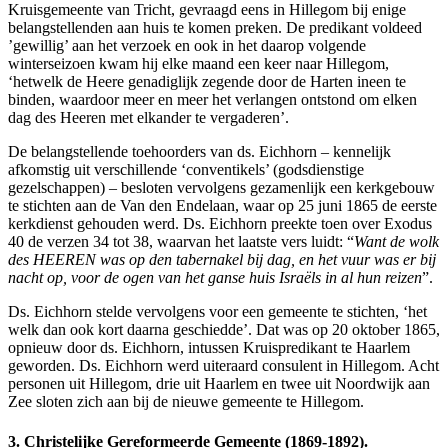
Kruisgemeente van Tricht, gevraagd eens in Hillegom bij enige
belangstellenden aan huis te komen preken. De predikant voldeed
’gewillig’ aan het verzoek en ook in het daarop volgende
winterseizoen kwam hij elke maand een keer naar Hillegom,
‘hetwelk de Heere genadiglijk zegende door de Harten ineen te
binden, waardoor meer en meer het verlangen ontstond om elken
dag des Heeren met elkander te vergaderen’.
De belangstellende toehoorders van ds. Eichhorn – kennelijk
afkomstig uit verschillende ‘conventikels’ (godsdienstige
gezelschappen) – besloten vervolgens gezamenlijk een kerkgebouw
te stichten aan de Van den Endelaan, waar op 25 juni 1865 de eerste
kerkdienst gehouden werd. Ds. Eichhorn preekte toen over Exodus
40 de verzen 34 tot 38, waarvan het laatste vers luidt: “
Want de wolk
des HEEREN was op den tabernakel bij dag, en het vuur was er bij
nacht op, voor de ogen van het ganse huis Israëls in al hun reizen
”.
Ds. Eichhorn stelde vervolgens voor een gemeente te stichten, ‘het
welk dan ook kort daarna geschiedde’. Dat was op 20 oktober 1865,
opnieuw door ds. Eichhorn, intussen Kruispredikant te Haarlem
geworden. Ds. Eichhorn werd uiteraard consulent in Hillegom. Acht
personen uit Hillegom, drie uit Haarlem en twee uit Noordwijk aan
Zee sloten zich aan bij de nieuwe gemeente te Hillegom.
3. Christelijke Gereformeerde Gemeente (1869-1892).