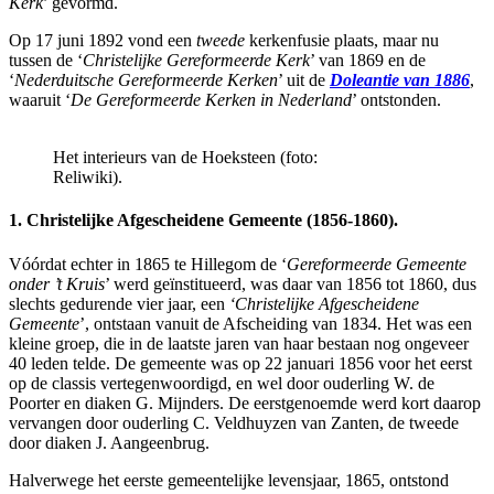
Kerk
’ gevormd.
Op 17 juni 1892 vond een
tweede
kerkenfusie plaats, maar nu
tussen de ‘
Christelijke Gereformeerde Kerk
’ van 1869 en de
‘
Nederduitsche Gereformeerde Kerken
’ uit de
Doleantie van 1886
,
waaruit ‘
De Gereformeerde Kerken in Nederland
’ ontstonden.
Het interieurs van de Hoeksteen (foto:
Reliwiki).
1. Christelijke Afgescheidene Gemeente (1856-1860).
Vóórdat echter in 1865 te Hillegom de ‘
Gereformeerde Gemeente
onder ’t Kruis
’ werd geïnstitueerd, was daar van 1856 tot 1860, dus
slechts gedurende vier jaar, een
‘Christelijke Afgescheidene
Gemeente
’, ontstaan vanuit de Afscheiding van 1834. Het was een
kleine groep, die in de laatste jaren van haar bestaan nog ongeveer
40 leden telde. De gemeente was op 22 januari 1856 voor het eerst
op de classis vertegenwoordigd, en wel door ouderling W. de
Poorter en diaken G. Mijnders. De eerstgenoemde werd kort daarop
vervangen door ouderling C. Veldhuyzen van Zanten, de tweede
door diaken J. Aangeenbrug.
Halverwege het eerste gemeentelijke levensjaar, 1865, ontstond