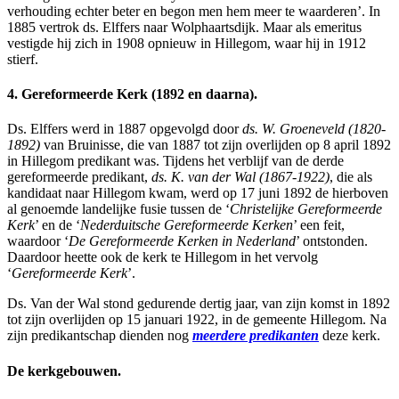
verhouding echter beter en begon men hem meer te waarderen’. In
1885 vertrok ds. Elffers naar Wolphaartsdijk. Maar als emeritus
vestigde hij zich in 1908 opnieuw in Hillegom, waar hij in 1912
stierf.
4. Gereformeerde Kerk (1892 en daarna).
Ds. Elffers werd in 1887 opgevolgd door
ds. W. Groeneveld (1820-
1892)
van Bruinisse, die van 1887 tot zijn overlijden op 8 april 1892
in Hillegom predikant was. Tijdens het verblijf van de derde
gereformeerde predikant,
ds. K. van der Wal (1867-1922)
, die als
kandidaat naar Hillegom kwam, werd op 17 juni 1892 de hierboven
al genoemde landelijke fusie tussen de ‘
Christelijke Gereformeerde
Kerk
’ en de ‘
Nederduitsche Gereformeerde Kerken
’ een feit,
waardoor ‘
De Gereformeerde Kerken in Nederland
’ ontstonden.
Daardoor heette ook de kerk te Hillegom in het vervolg
‘
Gereformeerde Kerk
’.
Ds. Van der Wal stond gedurende dertig jaar, van zijn komst in 1892
tot zijn overlijden op 15 januari 1922, in de gemeente Hillegom. Na
zijn predikantschap dienden nog
meerdere predikanten
deze kerk.
De kerkgebouwen.