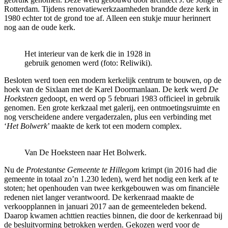
Rotterdam. Tijdens renovatiewerkzaamheden brandde deze kerk in
1980 echter tot de grond toe af. Alleen een stukje muur herinnert
nog aan de oude kerk.
Het interieur van de kerk die in 1928 in
gebruik genomen werd (foto: Reliwiki).
Besloten werd toen een modern kerkelijk centrum te bouwen, op de
hoek van de Sixlaan met de Karel Doormanlaan. De kerk werd
De
Hoeksteen
gedoopt, en werd op 5 februari 1983 officieel in gebruik
genomen. Een grote kerkzaal met galerij, een ontmoetingsruimte en
nog verscheidene andere vergaderzalen, plus een verbinding met
‘
Het Bolwerk
’ maakte de kerk tot een modern complex.
Van De Hoeksteen naar Het Bolwerk.
Nu de
Protestantse Gemeente te Hillegom
krimpt (in 2016 had die
gemeente in totaal zo’n 1.230 leden), werd het nodig een kerk af te
stoten; het openhouden van twee kerkgebouwen was om financiële
redenen niet langer verantwoord. De kerkenraad maakte de
verkoopplannen in januari 2017 aan de gemeenteleden bekend.
Daarop kwamen achttien reacties binnen, die door de kerkenraad bij
de besluitvorming betrokken werden. Gekozen werd voor de