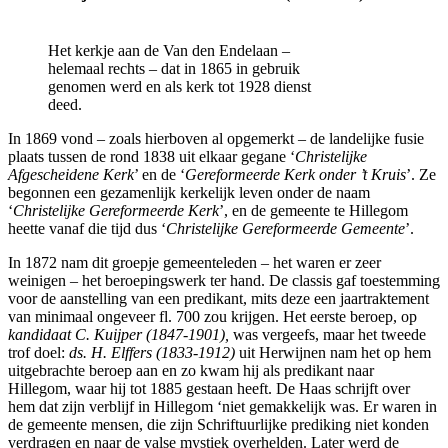
Het kerkje aan de Van den Endelaan –
helemaal rechts – dat in 1865 in gebruik
genomen werd en als kerk tot 1928 dienst
deed.
In 1869 vond – zoals hierboven al opgemerkt – de landelijke fusie
plaats tussen de rond 1838 uit elkaar gegane ‘
Christelijke
Afgescheidene Kerk
’ en de ‘
Gereformeerde Kerk onder ’t Kruis
’. Ze
begonnen een gezamenlijk kerkelijk leven onder de naam
‘
Christelijke Gereformeerde Kerk
’, en de gemeente te Hillegom
heette vanaf die tijd dus ‘
Christelijke Gereformeerde Gemeente
’.
In 1872 nam dit groepje gemeenteleden – het waren er zeer
weinigen – het beroepingswerk ter hand. De classis gaf toestemming
voor de aanstelling van een predikant, mits deze een jaartraktement
van minimaal ongeveer fl. 700 zou krijgen. Het eerste beroep, op
kandidaat C. Kuijper (1847-1901),
was vergeefs, maar het tweede
trof doel:
ds. H. Elffers (1833-1912)
uit Herwijnen nam het op hem
uitgebrachte beroep aan en zo kwam hij als predikant naar
Hillegom, waar hij tot 1885 gestaan heeft. De Haas schrijft over
hem dat zijn verblijf in Hillegom ‘niet gemakkelijk was. Er waren in
de gemeente mensen, die zijn Schriftuurlijke prediking niet konden
verdragen en naar de valse mystiek overhelden. Later werd de