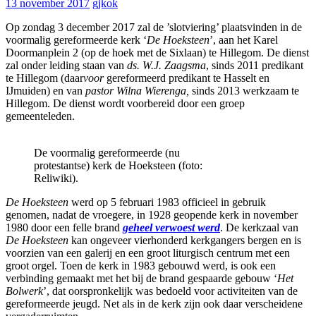
13 november 2017
gjkok
Op zondag 3 december 2017 zal de ’slotviering’ plaatsvinden in de
voormalig gereformeerde kerk ‘
De Hoeksteen
’, aan het Karel
Doormanplein 2 (op de hoek met de Sixlaan) te Hillegom. De dienst
zal onder leiding staan van
ds. W.J. Zaagsma
, sinds 2011 predikant
te Hillegom (daar
voor
gereformeerd predikant te Hasselt en
IJmuiden) en van
pastor Wilna Wierenga,
sinds 2013 werkzaam te
Hillegom. De dienst wordt voorbereid door een groep
gemeenteleden.
De voormalig gereformeerde (nu
protestantse) kerk de Hoeksteen (foto:
Reliwiki).
De Hoeksteen
werd op 5 februari 1983 officieel in gebruik
genomen, nadat de vroegere, in 1928 geopende kerk in november
1980 door een felle brand
geheel verwoest werd
. De kerkzaal van
De Hoeksteen
kan ongeveer vierhonderd kerkgangers bergen en is
voorzien van een galerij en een groot liturgisch centrum met een
groot orgel. Toen de kerk in 1983 gebouwd werd, is ook een
verbinding gemaakt met het bij de brand gespaarde gebouw ‘
Het
Bolwerk
’, dat oorspronkelijk was bedoeld voor activiteiten van de
gereformeerde jeugd. Net als in de kerk zijn ook daar verscheidene