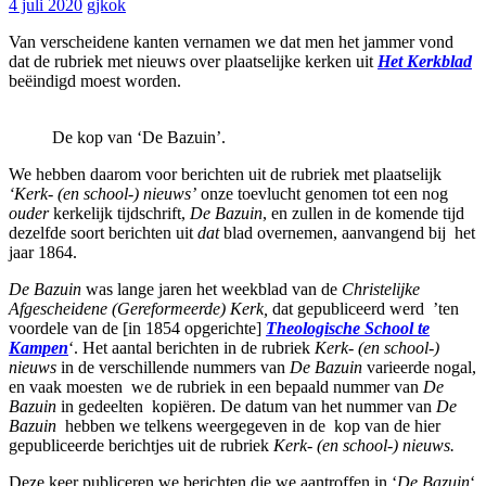
4 juli 2020
gjkok
Van verscheidene kanten vernamen we dat men het jammer vond
dat de rubriek met nieuws over plaatselijke kerken uit
Het Kerkblad
beëindigd moest worden.
De kop van ‘De Bazuin’.
We hebben daarom voor berichten uit de rubriek met plaatselijk
‘Kerk- (en school-) nieuws’
onze toevlucht genomen tot een nog
ouder
kerkelijk tijdschrift,
De Bazuin
, en zullen in de komende tijd
dezelfde soort berichten uit
dat
blad overnemen, aanvangend bij het
jaar 1864.
De Bazuin
was lange jaren het weekblad van de
Christelijke
Afgescheidene (Gereformeerde) Kerk,
dat gepubliceerd werd ’ten
voordele van de [in 1854 opgerichte]
Theologische School te
Kampen
‘. Het aantal berichten in de rubriek
Kerk- (en school-)
nieuws
in de verschillende nummers van
De Bazuin
varieerde nogal,
en vaak moesten we de rubriek in een bepaald nummer van
De
Bazuin
in gedeelten kopiëren. De datum van het nummer van
De
Bazuin
hebben we telkens weergegeven in de kop van de hier
gepubliceerde berichtjes uit de rubriek
Kerk- (en school-) nieuws.
Deze keer publiceren we berichten die we aantroffen in ‘
De Bazuin
‘