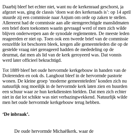
Daarbij bleef het echter niet, want nu de kerkenraad geschorst, ja
afgezet was, ging de classis ‘doen wat des kerkeraads is’: op 14 april
stuurde zij een commissie naar Anjum om orde op zaken te stellen.
Allereerst had de commissie aan alle stemgerechtigde manslidmaten
een brief doen toekomen waarin gevraagd werd of men zich wilde
blijven onderwerpen aan de synodale reglementen. De meeste leden
reageerden er niet op. Toen ook een tweede brief van de commissie
eenzelfde lot beschoren bleek, kregen alle gemeenteleden die op de
gestelde vraag niet gereageerd hadden de mededeling op de
deurmat, dat men als lid van de kerk geroyeerd was. Dat vonnis
werd later officieel bekrachtigd.
Tot 1889 bleef het oude hervormde kerkgebouw in handen van de
Dolerenden en ook ds. Langhout bleef in de hervormde pastorie
wonen. De kleine groep ‘moderne gemeenteleden’ konden zich nu
natuurlijk nog moeilijk in de hervormde kerk laten zien en huurden
een schuur waar ze hun kerkdiensten hielden. Dat men zich echter
niet in dat lot schikte was niet verbazingwekkend. Natuurlijk wilde
men het oude hervormde kerkgebouw terug hebben.
‘De inbraak’.
De oude hervormde Michaëlkerk, waar de