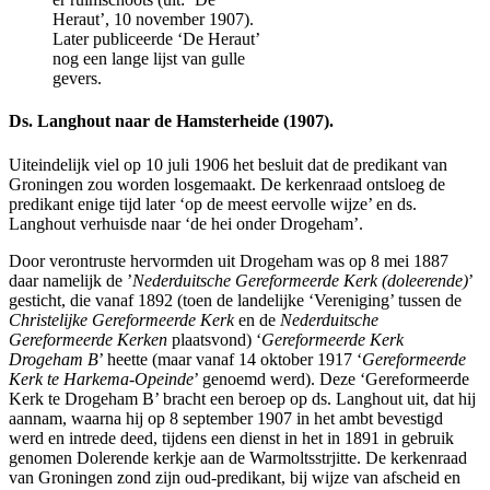
Heraut’, 10 november 1907).
Later publiceerde ‘De Heraut’
nog een lange lijst van gulle
gevers.
Ds. Langhout naar de Hamsterheide (1907).
Uiteindelijk viel op 10 juli 1906 het besluit dat de predikant van
Groningen zou worden losgemaakt. De kerkenraad ontsloeg de
predikant enige tijd later ‘op de meest eervolle wijze’ en ds.
Langhout verhuisde naar ‘de hei onder Drogeham’.
Door verontruste hervormden uit Drogeham was op 8 mei 1887
daar namelijk de ’
Nederduitsche Gereformeerde Kerk (doleerende)
’
gesticht, die vanaf 1892 (toen de landelijke ‘Vereniging’ tussen de
Christelijke Gereformeerde Kerk
en de
Nederduitsche
Gereformeerde Kerken
plaatsvond) ‘
Gereformeerde Kerk
Drogeham B
’ heette (maar vanaf 14 oktober 1917 ‘
Gereformeerde
Kerk te Harkema-Opeinde
’ genoemd werd). Deze ‘Gereformeerde
Kerk te Drogeham B’ bracht een beroep op ds. Langhout uit, dat hij
aannam, waarna hij op 8 september 1907 in het ambt bevestigd
werd en intrede deed, tijdens een dienst in het in 1891 in gebruik
genomen Dolerende kerkje aan de Warmoltsstrjitte. De kerkenraad
van Groningen zond zijn oud-predikant, bij wijze van afscheid en