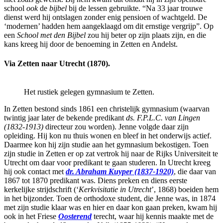
school
ook
de
bijbel
bij de lessen gebruikte. “Na 33 jaar trouwe
dienst werd hij ontslagen zonder enig pensioen of wachtgeld. De
‘modernen’ hadden hem aangeklaagd om dit ernstige vergrijp”. Op
een
School met den Bijbel
zou hij beter op zijn plaats zijn, en die
kans kreeg hij door de benoeming in Zetten en Andelst.
Via Zetten naar Utrecht (1870).
Het rustiek gelegen gymnasium te Zetten.
In Zetten bestond sinds 1861 een christelijk gymnasium (waarvan
twintig jaar later de bekende predikant
ds. F.P.L.C. van Lingen
(1832-1913)
directeur zou worden). Jenne volgde daar zijn
opleiding. Hij kon nu thuis wonen en bleef in het onderwijs actief.
Daarmee kon hij zijn studie aan het gymnasium bekostigen. Toen
zijn studie in Zetten er op zat vertrok hij naar de Rijks Universiteit te
Utrecht om daar voor predikant te gaan studeren. In Utrecht kreeg
hij ook contact met
dr. Abraham Kuyper (1837-1920)
, die daar van
1867 tot 1870 predikant was. Diens preken en diens eerste
kerkelijke strijdschrift (‘
Kerkvisitatie in Utrecht
’, 1868) boeiden hem
in het bijzonder. Toen de orthodoxe student, die Jenne was, in 1874
met zijn studie klaar was en hier en daar kon gaan preken, kwam hij
ook in het Friese
Oosterend
terecht, waar hij kennis maakte met de