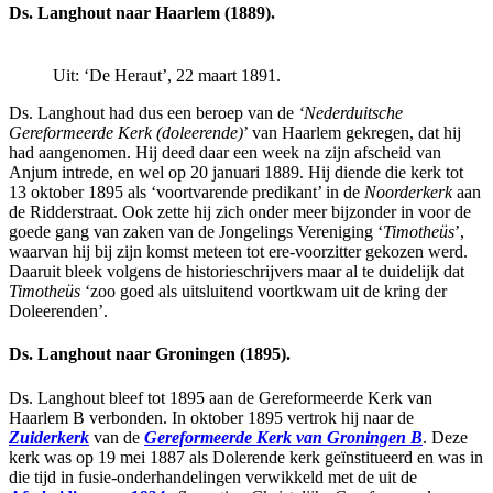
Ds. Langhout naar Haarlem (1889).
Uit: ‘De Heraut’, 22 maart 1891.
Ds. Langhout had dus een beroep van de
‘Nederduitsche
Gereformeerde Kerk (doleerende)
’ van Haarlem gekregen, dat hij
had aangenomen. Hij deed daar een week na zijn afscheid van
Anjum intrede, en wel op 20 januari 1889. Hij diende die kerk tot
13 oktober 1895 als ‘voortvarende predikant’ in de
Noorderkerk
aan
de Ridderstraat. Ook zette hij zich onder meer bijzonder in voor de
goede gang van zaken van de Jongelings Vereniging ‘
Timotheüs
’,
waarvan hij bij zijn komst meteen tot ere-voorzitter gekozen werd.
Daaruit bleek volgens de historieschrijvers maar al te duidelijk dat
Timotheüs
‘zoo goed als uitsluitend voortkwam uit de kring der
Doleerenden’.
Ds. Langhout naar Groningen (1895).
Ds. Langhout bleef tot 1895 aan de Gereformeerde Kerk van
Haarlem B verbonden. In oktober 1895 vertrok hij naar de
Zuiderkerk
van de
Gereformeerde Kerk van Groningen B
. Deze
kerk was op 19 mei 1887 als Dolerende kerk geïnstitueerd en was in
die tijd in fusie-onderhandelingen verwikkeld met de uit de