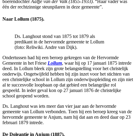
boerendochter
Aalfje van der Valk (1855-1933)
. “Haar vader was
één der rechtzinnige steunpilaren in deze gemeente”.
Naar Lollum (1875).
Ds. Langhout stond van 1875 tot 1879 als
predikant in de hervormde gemeente te Lollum
(foto: Reliwiki. Andre van Dijk).
Ondertussen had hij een beroep gekregen van de Hervormde
Gemeente in het Friese
Lollum
, waar hij op 17 januari 1875 intrede
deed. In Lollum bleek zijn grote belangstelling voor het christelijk
onderwijs. Ongetwijfeld hebben bij zijn inzet voor het stichten van
een christelijke school in Lollum zijn onderwijsopleiding en zijn niet
al te succesvolle loopbaan op dat gebied een belangrijke rol
gespeeld. In ieder geval kon op 27 januari 1876 de christelijke
school geopend worden.
Ds. Langhout was iets meer dan vier jaar aan de hervormde
gemeente van Lollum verbonden. Toen hij een beroep kreeg van de
hervormde gemeente te Anjum, nam hij dat aan en deed daar op 23
februari 1879 intrede.
De Doleantie in Anjum (1887).