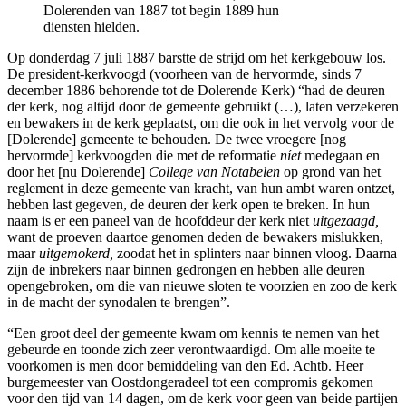
Dolerenden van 1887 tot begin 1889 hun
diensten hielden.
Op donderdag 7 juli 1887 barstte de strijd om het kerkgebouw los.
De president-kerkvoogd (voorheen van de hervormde, sinds 7
december 1886 behorende tot de Dolerende Kerk) “had de deuren
der kerk, nog altijd door de gemeente gebruikt (…), laten verzekeren
en bewakers in de kerk geplaatst, om die ook in het vervolg voor de
[Dolerende] gemeente te behouden. De twee vroegere [nog
hervormde] kerkvoogden die met de reformatie
níet
medegaan en
door het [nu Dolerende]
College van Notabelen
op grond van het
reglement in deze gemeente van kracht, van hun ambt waren ontzet,
hebben last gegeven, de deuren der kerk open te breken. In hun
naam is er een paneel van de hoofddeur der kerk niet
uitgezaagd,
want de proeven daartoe genomen deden de bewakers mislukken,
maar
uitgemokerd,
zoodat het in splinters naar binnen vloog. Daarna
zijn de inbrekers naar binnen gedrongen en hebben alle deuren
opengebroken, om die van nieuwe sloten te voorzien en zoo de kerk
in de macht der synodalen te brengen”.
“Een groot deel der gemeente kwam om kennis te nemen van het
gebeurde en toonde zich zeer verontwaardigd. Om alle moeite te
voorkomen is men door bemiddeling van den Ed. Achtb. Heer
burgemeester van Oostdongeradeel tot een compromis gekomen
voor den tijd van 14 dagen, om de kerk voor geen van beide partijen