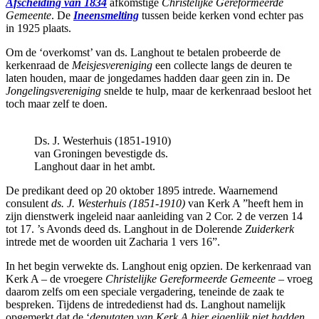
Afscheiding van 1834
afkomstige
Christelijke Gereformeerde
Gemeente
. De
Ineensmelting
tussen beide kerken vond echter pas
in 1925 plaats.
Om de ‘overkomst’ van ds. Langhout te betalen probeerde de
kerkenraad de
Meisjesvereniging
een collecte langs de deuren te
laten houden, maar de jongedames hadden daar geen zin in. De
Jongelingsvereniging
snelde te hulp, maar de kerkenraad besloot het
toch maar zelf te doen.
Ds. J. Westerhuis (1851-1910)
van Groningen bevestigde ds.
Langhout daar in het ambt.
De predikant deed op 20 oktober 1895 intrede. Waarnemend
consulent
ds. J. Westerhuis (1851-1910)
van Kerk A ”heeft hem in
zijn dienstwerk ingeleid naar aanleiding van 2 Cor. 2 de verzen 14
tot 17. ’s Avonds deed ds. Langhout in de Dolerende
Zuiderkerk
intrede met de woorden uit Zacharia 1 vers 16”.
In het begin verwekte ds. Langhout enig opzien. De kerkenraad van
Kerk A – de vroegere
Christelijke Gereformeerde Gemeente
– vroeg
daarom zelfs om een speciale vergadering, teneinde de zaak te
bespreken. Tijdens de intrededienst had ds. Langhout namelijk
opgemerkt dat de ‘
deputaten van Kerk A hier eigenlijk niet hadden