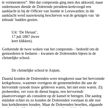
te vermeesteren”. Met dat compromis ging men dus akkoord, maar
ondertussen diende de Dolerende president-kerkvoogd een
aanklacht in bij de Officier van Justitie te Leeuwarden; in die
aanklacht werd nauwkeurig beschreven wat de getuigen van ‘de
inbraak’ hadden gezien.
Uit: ‘De Heraut’,
17 juli 1887 (twee
keer klikken).
Gedurende de twee weken van het compromis – bedoeld om de
gemoederen te bedaren – kwamen de Dolerenden bijeen in de
christelijke school.
De christelijke school te Anjum.
Daarná konden de Dolerenden weer terugkeren naar het hervormde
kerkgebouw, waarmee overigens de gemeenteleden die aan de
hervormde synode trouw gebleven waren, het niet eens waren. Zij
probeerden, ver voor de dienst begon, een
hervormde
plaatsvervanger als consulent op de kansel te brengen. Die aanleg
mislukte echter en zo konden de Dolerenden voortaan in alle rust
hun kerkdiensten houden. Maar de Dolerenden beseften, afgaande