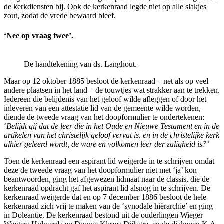
de kerkdiensten bij. Ook de kerkenraad legde niet op alle slakjes
zout, zodat de vrede bewaard bleef.
‘Nee op vraag twee’.
De handtekening van ds. Langhout.
Maar op 12 oktober 1885 besloot de kerkenraad – net als op veel
andere plaatsen in het land – de touwtjes wat strakker aan te trekken.
Iedereen die belijdenis van het geloof wilde afleggen of door het
inleveren van een attestatie lid van de gemeente wilde worden,
diende de tweede vraag van het doopformulier te ondertekenen:
‘
Belijdt gij dat de leer die in het Oude en Nieuwe Testament en in de
artikelen van het christelijk geloof vervat is, en in de christelijke kerk
alhier geleerd wordt, de ware en volkomen leer der zaligheid is?’
Toen de kerkenraad een aspirant lid weigerde in te schrijven omdat
deze de tweede vraag van het doopformulier niet met ‘ja’ kon
beantwoorden, ging het afgewezen lidmaat naar de classis, die de
kerkenraad opdracht gaf het aspirant lid alsnog in te schrijven. De
kerkenraad weigerde dat en op 7 december 1886 besloot de hele
kerkenraad zich vrij te maken van de ‘synodale hiërarchie’ en ging
in Doleantie. De kerkenraad bestond uit de ouderlingen Wieger