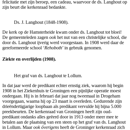
felicitatie met zijn beroep, een cadeau, waarvoor de ds. Langhout op
zijn beurt die kerkenraad bedankte.
Ds. J. Langhout (1848-1908).
De kerk op de Hamsterheide kwam onder ds. Langhout tot bloei!
De gemeenteleden zagen
ook
het nut van een christelijke school, die
door ds. Langhout ijverig werd voorgestaan. In 1908 werd daar de
gereformeerde school ‘
Rehoboth
’ in gebruik genomen.
Ziekte en overlijden (1908).
Het graf van ds. Langhout te Lollum.
In dat jaar werd de predikant echter ernstig ziek, waarom hij begin
1908 in het Ziekenhuis te Groningen een pijnlijke operatie moest
ondergaan. Hij is in februari dat jaar nog tweemaal in Drogeham
voorgegaan, waarna hij op 23 maart is overleden. Gedurende zijn
drieëndertigjarige loopbaan als predikant vervulde hij bijna 5.000
preekbeurten. De kerkenraad van Groningen heeft zijn oud-
predikant ondanks alles geëerd door in 1913 onder meer mee te
betalen aan de plaatsing van een steen op het graf van ds. Langhout
in Lollum. Maar
ook óverigens
heeft de Groninger kerkenraad zich