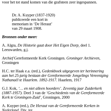
voor het tot stand komen van die grafsteen zeer ingespannen.
Dr. A. Kuyper (1837-1920)
publiceerde een kort in
memoriam in ‘De Heraut’
van 29 maart 1908.
Bronnen onder meer:
A. Algra,
De Historie gaat door Het Eigen Dorp,
deel 1.
Leeuwarden, g.j.
Archief
Gereformeerde Kerk Groningen.
Groninger Archieven
,
Groningen
H.C. ter Haak e.a. (red.),
Gedenkboek uitgegeven ter herinnering
aan het 25-jarig bestaan der Gereformeerde Jongelings Vereeniging
Nathanaël te Haarlem. 1892-1917.
Haarlem, 1917
G.J. Kok,
‘… en niet alleen hoorders’. Zeventig jaar Zuiderkerk
(1887-1957).
Deel 3 van de
‘Geschiedenis van de Gereformeerde
Kerk te Groningen-Zuid’,
Groningen, 2000
A. Kuyper (red.),
De Heraut van de Gereformeerde Kerken in
Nederland.
Div. jrg.