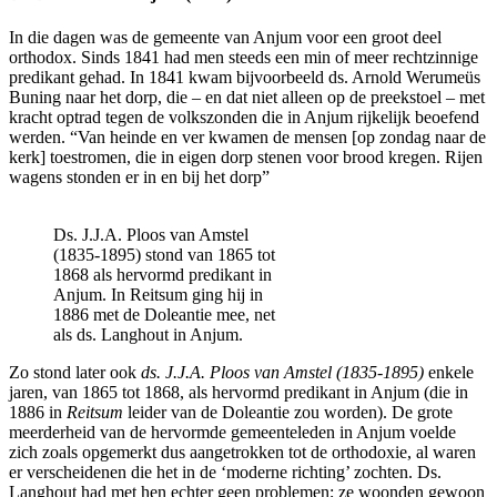
In die dagen was de gemeente van Anjum voor een groot deel
orthodox. Sinds 1841 had men steeds een min of meer rechtzinnige
predikant gehad. In 1841 kwam bijvoorbeeld ds. Arnold Werumeüs
Buning naar het dorp, die – en dat niet alleen op de preekstoel – met
kracht optrad tegen de volkszonden die in Anjum rijkelijk beoefend
werden. “Van heinde en ver kwamen de mensen [op zondag naar de
kerk] toestromen, die in eigen dorp stenen voor brood kregen. Rijen
wagens stonden er in en bij het dorp”
Ds. J.J.A. Ploos van Amstel
(1835-1895) stond van 1865 tot
1868 als hervormd predikant in
Anjum. In Reitsum ging hij in
1886 met de Doleantie mee, net
als ds. Langhout in Anjum.
Zo stond later ook
ds. J.J.A. Ploos van Amstel (1835-1895)
enkele
jaren, van 1865 tot 1868, als hervormd predikant in Anjum (die in
1886 in
Reitsum
leider van de Doleantie zou worden). De grote
meerderheid van de hervormde gemeenteleden in Anjum voelde
zich zoals opgemerkt dus aangetrokken tot de orthodoxie, al waren
er verscheidenen die het in de ‘moderne richting’ zochten. Ds.
Langhout had met hen echter geen problemen; ze woonden gewoon