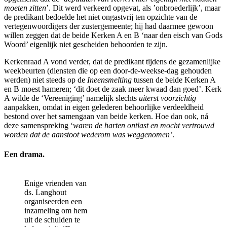
moeten zitten
’. Dit werd verkeerd opgevat, als ’onbroederlijk’, maar
de predikant bedoelde het niet ongastvrij ten opzichte van de
vertegenwoordigers der zustergemeente; hij had daarmee gewoon
willen zeggen dat de beide Kerken A en B ‘naar den eisch van Gods
Woord’ eigenlijk niet gescheiden behoorden te zijn.
Kerkenraad A vond verder, dat de predikant tijdens de gezamenlijke
weekbeurten (diensten die op een door-de-weekse-dag gehouden
werden) niet steeds op de
Ineensmelting
tussen de beide Kerken A
en B moest hameren; ‘dit doet de zaak meer kwaad dan goed’. Kerk
A wilde de ‘Vereeniging’ namelijk slechts
uiterst voorzichtig
aanpakken, omdat in eigen gelederen behoorlijke verdeeldheid
bestond over het samengaan van beide kerken. Hoe dan ook, ná
deze samenspreking ‘
waren de harten ontlast en mocht vertrouwd
worden dat de aanstoot wederom was weggenomen’
.
Een drama.
Enige vrienden van
ds. Langhout
organiseerden een
inzameling om hem
uit de schulden te