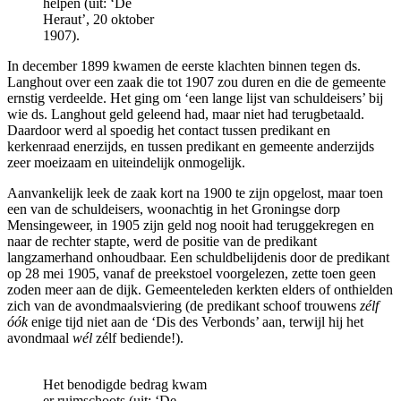
helpen (uit: ‘De
Heraut’, 20 oktober
1907).
In december 1899 kwamen de eerste klachten binnen tegen ds.
Langhout over een zaak die tot 1907 zou duren en die de gemeente
ernstig verdeelde. Het ging om ‘een lange lijst van schuldeisers’ bij
wie ds. Langhout geld geleend had, maar niet had terugbetaald.
Daardoor werd al spoedig het contact tussen predikant en
kerkenraad enerzijds, en tussen predikant en gemeente anderzijds
zeer moeizaam en uiteindelijk onmogelijk.
Aanvankelijk leek de zaak kort na 1900 te zijn opgelost, maar toen
een van de schuldeisers, woonachtig in het Groningse dorp
Mensingeweer, in 1905 zijn geld nog nooit had teruggekregen en
naar de rechter stapte, werd de positie van de predikant
langzamerhand onhoudbaar. Een schuldbelijdenis door de predikant
op 28 mei 1905, vanaf de preekstoel voorgelezen, zette toen geen
zoden meer aan de dijk. Gemeenteleden kerkten elders of onthielden
zich van de avondmaalsviering (de predikant schoof trouwens
zélf
óók
enige tijd niet aan de ‘Dis des Verbonds’ aan, terwijl hij het
avondmaal
wél
zélf bediende!).
Het benodigde bedrag kwam
er ruimschoots (uit: ‘De