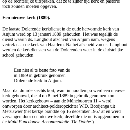
op de rechterlijke uitspraken, dat ze te zijner tijd kerk en pastorie
toch zouden moeten opgeven.
Een nieuwe kerk (1889).
De laatste Dolerende kerkdienst in de oude hervormde kerk van
Anjum werd op 13 januari 1889 gehouden. Het was tegelijk de
dienst waarin ds. Langhout afscheid van Anjum nam, wegens
vertrek naar de kerk van Haarlem. Na het afscheid van ds. Langhout
werden de kerkdiensten van de Dolerenden weer in de christelijke
school gehouden.
Een niet al te beste foto van de
in 1889 in gebruik genomen
Dolerende kerk in Anjum.
Maar dat duurde slechts kort, want in noodtempo werd een nieuwe
kerk gebouwd, die al op 8 mei 1889 in gebruik genomen kon
worden. Het kerkgebouw – aan de Mȗnebuorren 11 – werd
ontworpen door architect-polderopzichter W.D. Booijenga uit
Metslawier (het kerkje brandde op 16 december 1967 af en werd
vervangen door een nieuwe kerk; dezelfde die nu is opgenomen in
de
Multi Functionele Accommodatie ‘De Dobbe’
).