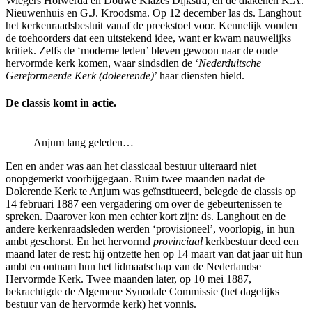
Wiegers Holwerda en Douwe Klazes Dijkstra, en de diakenen K.A.
Nieuwenhuis en G.J. Kroodsma. Op 12 december las ds. Langhout
het kerkenraadsbesluit vanaf de preekstoel voor. Kennelijk vonden
de toehoorders dat een uitstekend idee, want er kwam nauwelijks
kritiek. Zelfs de ‘moderne leden’ bleven gewoon naar de oude
hervormde kerk komen, waar sindsdien de ‘
Nederduitsche
Gereformeerde Kerk (doleerende)
’ haar diensten hield.
De classis komt in actie.
Anjum lang geleden…
Een en ander was aan het classicaal bestuur uiteraard niet
onopgemerkt voorbijgegaan. Ruim twee maanden nadat de
Dolerende Kerk te Anjum was geïnstitueerd, belegde de classis op
14 februari 1887 een vergadering om over de gebeurtenissen te
spreken. Daarover kon men echter kort zijn: ds. Langhout en de
andere kerkenraadsleden werden ‘provisioneel’, voorlopig, in hun
ambt geschorst. En het hervormd
provinciaal
kerkbestuur deed een
maand later de rest: hij ontzette hen op 14 maart van dat jaar uit hun
ambt en ontnam hun het lidmaatschap van de Nederlandse
Hervormde Kerk. Twee maanden later, op 10 mei 1887,
bekrachtigde de Algemene Synodale Commissie (het dagelijks
bestuur van de hervormde kerk) het vonnis.