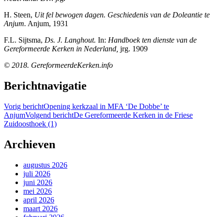
H. Steen,
Uit fel bewogen dagen. Geschiedenis van de Doleantie te
Anjum.
Anjum, 1931
F.L. Sijtsma,
Ds. J. Langhout.
In:
Handboek ten dienste van de
Gereformeerde Kerken in Nederland,
jrg. 1909
© 2018. GereformeerdeKerken.info
Berichtnavigatie
Vorig bericht
Opening kerkzaal in MFA ‘De Dobbe’ te
Anjum
Volgend bericht
De Gereformeerde Kerken in de Friese
Zuidoosthoek (1)
Archieven
augustus 2026
juli 2026
juni 2026
mei 2026
april 2026
maart 2026