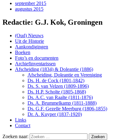
september 2015
augustus 2015
Redactie: G.J. Kok, Groningen
(Oud) Nieuws
Uit de Historie
Aankondigingen
Boeken
Foto’s en documenten
Archiefinventarissen
Afscheiding (1834) & Doleantie (1886)
Afscheiding, Doleantie en Vereniging
Ds. H. de Cock (1801-1842)
Ds. S. van Velzen (1809-1896)
Ds. H.P. Scholte (1805-1868)
Ds. A.C. van Raalte (1811-1876)
Ds. A. Brummelkamp (1811-1888)
Ds. G.F. Gezelle Meerburg (1806-1855)
Dr. A. Kuyper (1837-1920)
Links
Contact
Zoeken naar: