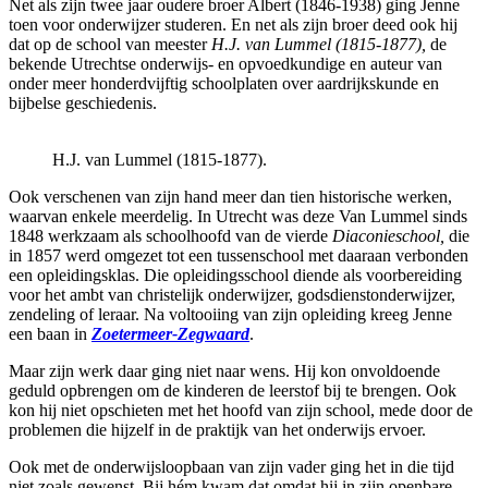
Net als zijn twee jaar oudere broer Albert (1846-1938) ging Jenne
toen voor onderwijzer studeren. En net als zijn broer deed ook hij
dat op de school van meester
H.J. van Lummel (1815-1877),
de
bekende Utrechtse onderwijs- en opvoedkundige en auteur van
onder meer honderdvijftig schoolplaten over aardrijkskunde en
bijbelse geschiedenis.
H.J. van Lummel (1815-1877).
Ook verschenen van zijn hand meer dan tien historische werken,
waarvan enkele meerdelig. In Utrecht was deze Van Lummel sinds
1848 werkzaam als schoolhoofd van de vierde
Diaconieschool,
die
in 1857 werd omgezet tot een tussenschool met daaraan verbonden
een opleidingsklas. Die opleidingsschool diende als voorbereiding
voor het ambt van christelijk onderwijzer, godsdienstonderwijzer,
zendeling of leraar. Na voltooiing van zijn opleiding kreeg Jenne
een baan in
Zoetermeer-Zegwaard
.
Maar zijn werk daar ging niet naar wens. Hij kon onvoldoende
geduld opbrengen om de kinderen de leerstof bij te brengen. Ook
kon hij niet opschieten met het hoofd van zijn school, mede door de
problemen die hijzelf in de praktijk van het onderwijs ervoer.
Ook met de onderwijsloopbaan van zijn vader ging het in die tijd
niet zoals gewenst. Bij hém kwam dat omdat hij in zijn openbare