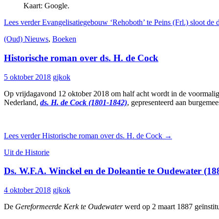
Kaart: Google.
Lees verder
Evangelisatiegebouw ‘Rehoboth’ te Peins (Frl.) sloot de 
(Oud) Nieuws
,
Boeken
Historische roman over ds. H. de Cock
5 oktober 2018
gjkok
Op vrijdagavond 12 oktober 2018 om half acht wordt in de voormalig
Nederland,
ds. H. de Cock (1801-1842)
, gepresenteerd aan burgeme
Lees verder
Historische roman over ds. H. de Cock
→
Uit de Historie
Ds. W.F.A. Winckel en de Doleantie te Oudewater (18
4 oktober 2018
gjkok
De
Gereformeerde Kerk te Oudewater
werd op 2 maart 1887 geïnstitu