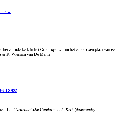
deur
→
e hervormde kerk in het Groningse Ulrum het eerste exemplaar van een
ester K. Wiersma van De Marne.
86-1893)
eerd als ‘
Nederduitsche Gereformeerde Kerk (doleerende)
’.