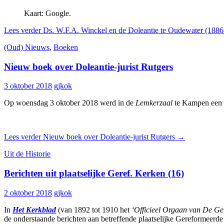
Kaart: Google.
Lees verder
Ds. W.F.A. Winckel en de Doleantie te Oudewater (188
(Oud) Nieuws
,
Boeken
Nieuw boek over Doleantie-jurist Rutgers
3 oktober 2018
gjkok
Op woensdag 3 oktober 2018 werd in de
Lemkerzaal
te Kampen een n
Lees verder
Nieuw boek over Doleantie-jurist Rutgers
→
Uit de Historie
Berichten uit plaatselijke Geref. Kerken (16)
2 oktober 2018
gjkok
In
Het Kerkblad
(van 1892 tot 1910 het
‘Officieel Orgaan van De Ge
de onderstaande berichten aan betreffende plaatselijke Gereformeerd