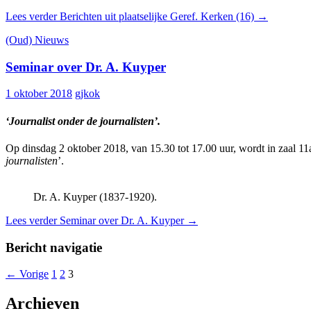
Lees verder
Berichten uit plaatselijke Geref. Kerken (16)
→
(Oud) Nieuws
Seminar over Dr. A. Kuyper
1 oktober 2018
gjkok
‘Journalist onder de journalisten’.
Op dinsdag 2 oktober 2018, van 15.30 tot 17.00 uur, wordt in zaal 
journalisten
’.
Dr. A. Kuyper (1837-1920).
Lees verder
Seminar over Dr. A. Kuyper
→
Bericht navigatie
← Vorige
1
2
3
Archieven