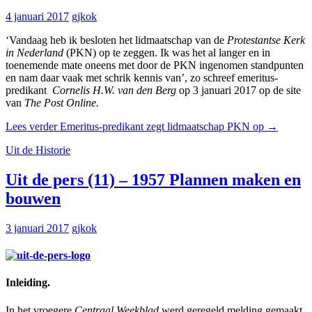
4 januari 2017
gjkok
‘Vandaag heb ik besloten het lidmaatschap van de
Protestantse Kerk
in Nederland
(PKN) op te zeggen. Ik was het al langer en in
toenemende mate oneens met door de PKN ingenomen standpunten
en nam daar vaak met schrik kennis van’, zo schreef emeritus-
predikant
Cornelis H.W. van den Berg
op 3 januari 2017 op de site
van
The Post Online.
Lees verder
Emeritus-predikant zegt lidmaatschap PKN op
→
Uit de Historie
Uit de pers (11) – 1957 Plannen maken en
bouwen
3 januari 2017
gjkok
Inleiding.
In het vroegere
Centraal Weekblad
werd geregeld melding gemaakt