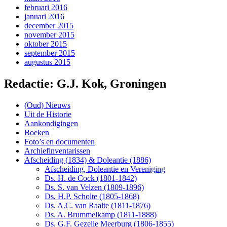
februari 2016
januari 2016
december 2015
november 2015
oktober 2015
september 2015
augustus 2015
Redactie: G.J. Kok, Groningen
(Oud) Nieuws
Uit de Historie
Aankondigingen
Boeken
Foto’s en documenten
Archiefinventarissen
Afscheiding (1834) & Doleantie (1886)
Afscheiding, Doleantie en Vereniging
Ds. H. de Cock (1801-1842)
Ds. S. van Velzen (1809-1896)
Ds. H.P. Scholte (1805-1868)
Ds. A.C. van Raalte (1811-1876)
Ds. A. Brummelkamp (1811-1888)
Ds. G.F. Gezelle Meerburg (1806-1855)