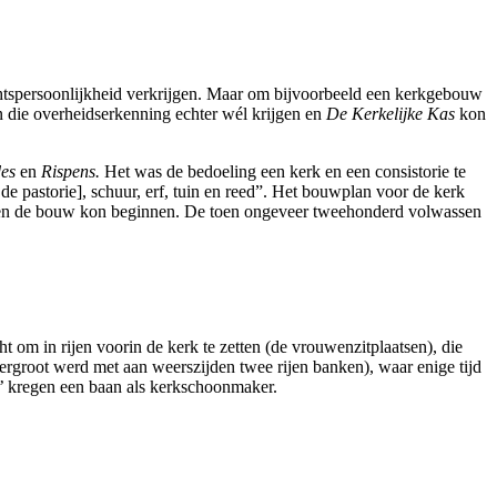
chtspersoonlijkheid verkrijgen. Maar om bijvoorbeeld een kerkgebouw
 die overheidserkenning echter wél krijgen en
De Kerkelijke Kas
kon
des
en
Rispens.
Het was de bedoeling een kerk en een consistorie te
 pastorie], schuur, erf, tuin en reed”. Het bouwplan voor de kerk
en de bouw kon beginnen. De toen ongeveer tweehonderd volwassen
m in rijen voorin de kerk te zetten (de vrouwenzitplaatsen), die
 vergroot werd met aan weerszijden twee rijen banken), waar enige tijd
n’ kregen een baan als kerkschoonmaker.