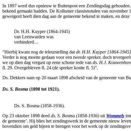
In 1897 werd dus opnieuw te Buitenpost een Zendingsdag gehouden. Ma
bekend gemaakt hadden. De Kollumer classisnotulen van november 1897
geweigerd heeft dien dag aan de gemeente bekend te maken, en deze 
Dr. H.H. Kuyper (1864-1945)
van Leeuwarden was
verhinderd…
“Hierbij kwam nog de teleurstelling dat
dr. H.H. Kuyper [1864-1945]
Verder is nog moeite gedaan voor een
tweede
spreker, doch tevergeef
we op dien dag vergast op eene schone rede van
ds. H.J. Kouwenhov
fl. 29. Overgebleven fl. 24 (de spreker kostte fl. 5)”.
Ds. Dekkers nam op 20 maart 1898 afscheid van de gemeente van Buit
Ds. S. Bosma
(1898 tot 1921).
Ds. S. Bosma (1858-1936).
Op 23 oktober 1898 deed
ds. S. Bosma (1858-1936)
uit
Wommels
int
de gemeente’. Hij blies het zendingswerk in de gemeente nieuw leve
bovendien om geld bijeen te brengen voor het werk op de zendingsv