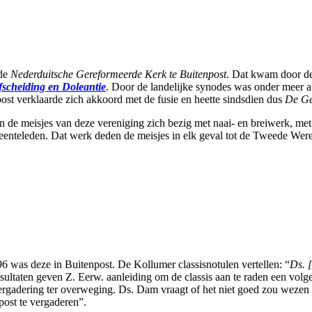
 de
Nederduitsche Gereformeerde Kerk te Buitenpost
. Dat kwam door de
fscheiding en Doleantie
. Door de landelijke synodes was onder meer 
st verklaarde zich akkoord met de fusie en heette sindsdien dus
De Ge
n de meisjes van deze vereniging zich bezig met naai- en breiwerk, me
eenteleden. Dat werk deden de meisjes in elk geval tot de Tweede Were
 was deze in Buitenpost. De Kollumer classisnotulen vertellen: “
Ds. 
ultaten geven Z. Eerw. aanleiding om de classis aan te raden een volge
vergadering ter overweging. Ds. Dam vraagt of het niet goed zou wez
post te vergaderen”.