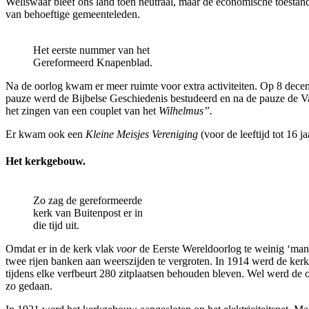
Weliswaar bleef ons land toen neutraal, maar de economische toestand
van behoeftige gemeenteleden.
Het eerste nummer van het
Gereformeerd Knapenblad.
Na de oorlog kwam er meer ruimte voor extra activiteiten. Op 8 dec
pauze werd de Bijbelse Geschiedenis bestudeerd en na de pauze de 
het zingen van een couplet van het
Wilhelmus”.
Er kwam ook een
Kleine Meisjes Vereniging
(voor de leeftijd tot 16 ja
Het kerkgebouw.
Zo zag de gereformeerde
kerk van Buitenpost er in
die tijd uit.
Omdat er in de kerk vlak
voor
de Eerste Wereldoorlog te weinig ‘mann
twee rijen banken aan weerszijden te vergroten. In 1914 werd de k
tijdens elke verfbeurt 280 zitplaatsen behouden bleven. Wel werd de 
zo gedaan.