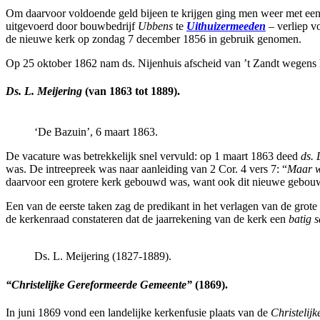
Om daarvoor voldoende geld bijeen te krijgen ging men weer met een i
uitgevoerd door bouwbedrijf
Ubbens
te
Uithuizermeeden
– verliep 
de nieuwe kerk op zondag 7 december 1856 in gebruik genomen.
Op 25 oktober 1862 nam ds. Nijenhuis afscheid van ’t Zandt wegens
Ds. L. Meijering
(van 1863 tot 1889).
‘De Bazuin’, 6 maart 1863.
De vacature was betrekkelijk snel vervuld: op 1 maart 1863 deed
ds. 
was. De intreepreek was naar aanleiding van 2 Cor. 4 vers 7: “
Maar wi
daarvoor een grotere kerk gebouwd was, want ook dit nieuwe gebouw k
Een van de eerste taken zag de predikant in het verlagen van de gro
de kerkenraad constateren dat de jaarrekening van de kerk een
batig 
Ds. L. Meijering (1827-1889).
“Christelijke Gereformeerde Gemeente”
(1869).
In juni 1869 vond een landelijke kerkenfusie plaats van de
Christelij