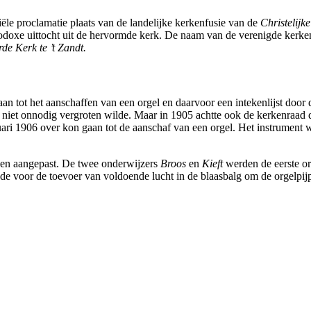
iële proclamatie plaats van de landelijke kerkenfusie van de
Christelij
odoxe uittocht uit de hervormde kerk. De naam van de verenigde kerk
e Kerk te ’t Zandt.
an tot het aanschaffen van een orgel en daarvoor een intekenlijst door 
niet onnodig vergroten wilde. Maar in 1905 achtte ook de kerkenraad d
anuari 1906 over kon gaan tot de aanschaf van een orgel. Het instrument
den aangepast. De twee onderwijzers
Broos
en
Kieft
werden de eerste or
de voor de toevoer van voldoende lucht in de blaasbalg om de orgelpij