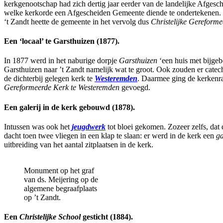
kerkgenootschap had zich dertig jaar eerder van de landelijke Afgesc
welke kerkorde een Afgescheiden Gemeente diende te ondertekenen. 
‘t Zandt heette de gemeente in het vervolg dus
Christelijke Gereforme
Een ‘locaal’ te Garsthuizen (1877).
In 1877 werd in het naburige dorpje
Garsthuizen
‘een huis met bijge
Garsthuizen naar ’t Zandt namelijk wat te groot. Ook zouden er cate
de dichterbij gelegen kerk te
Westeremden
. Daarmee ging de kerkenra
Gereformeerde Kerk te Westeremden
gevoegd.
Een galerij in de kerk gebouwd (1878).
Intussen was ook het
jeugdwerk
tot bloei gekomen. Zozeer zelfs, dat
dacht toen twee vliegen in een klap te slaan: er werd in de kerk een
ga
uitbreiding van het aantal zitplaatsen in de kerk.
Monument op het graf
van ds. Meijering op de
algemene begraafplaats
op ’t Zandt.
Een
Christelijke School
gesticht (1884).