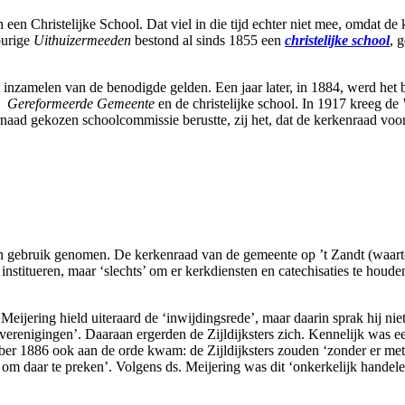
een Christelijke School. Dat viel in die tijd echter niet mee, omdat d
burige
Uithuizermeeden
bestond al sinds 1855 een
christelijke school
, 
inzamelen van de benodigde gelden. Een jaar later, in 1884, werd het b
ke Gereformeerde Gemeente
en de christelijke school. In 1917 kreeg de
naad gekozen schoolcommissie berustte, zij het, dat de kerkenraad voor
 gebruik genomen. De kerkenraad van de gemeente op ’t Zandt (waart
nstitueren, maar ‘slechts’ om er kerkdiensten en catechisaties te houde
ering hield uiteraard de ‘inwijdingsrede’, maar daarin sprak hij niet
dverenigingen’. Daaraan ergerden de Zijldijksters zich. Kennelijk was ee
mber 1886 ook aan de orde kwam: de Zijldijksters zouden ‘zonder er me
 daar te preken’. Volgens ds. Meijering was dit ‘onkerkelijk handele