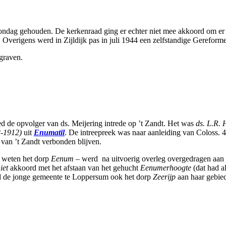
ondag gehouden. De kerkenraad ging er echter niet mee akkoord om er o
 Overigens werd in Zijldijk pas in juli 1944 een zelfstandige Gereform
graven.
d de opvolger van ds. Meijering intrede op ’t Zandt. Het was
ds. L.R.
-1912)
uit
Enumatil
. De intreepreek was naar aanleiding van Coloss. 4
 van ’t Zandt verbonden blijven.
te weten het dorp
Eenum
– werd na uitvoerig overleg overgedragen aan
iet
akkoord met het afstaan van het gehucht
Eenumerhoogte
(dat had a
ad de jonge gemeente te Loppersum ook het dorp
Zeerijp
aan haar gebied