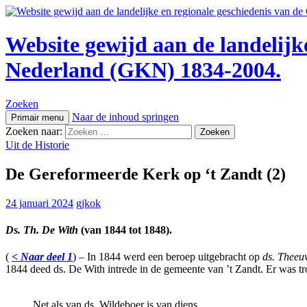
Website gewijd aan de landelijk
Nederland (GKN) 1834-2004.
Zoeken
Naar de inhoud springen
Primair menu
Zoeken naar:
Uit de Historie
De Gereformeerde Kerk op ‘t Zandt (2)
24 januari 2024
gjkok
Ds. Th. De With
(van 1844 tot 1848).
(
< Naar deel 1
) – In 1844 werd een beroep uitgebracht op
ds. Theeuw
1844 deed ds. De With intrede in de gemeente van ’t Zandt. Er was 
Net als van ds. Wildeboer is van diens