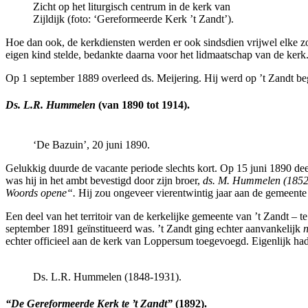
Zicht op het liturgisch centrum in de kerk van
Zijldijk (foto: ‘Gereformeerde Kerk ’t Zandt’).
Hoe dan ook, de kerkdiensten werden er ook sindsdien vrijwel elke z
eigen kind stelde, bedankte daarna voor het lidmaatschap van de kerk.
Op 1 september 1889 overleed ds. Meijering. Hij werd op ’t Zandt be
Ds. L.R. Hummelen
(van 1890 tot 1914).
‘De Bazuin’, 20 juni 1890.
Gelukkig duurde de vacante periode slechts kort. Op 15 juni 1890 dee
was hij in het ambt bevestigd door zijn broer,
ds. M. Hummelen (1852
Woords opene“.
Hij zou ongeveer vierentwintig jaar aan de gemeente
Een deel van het territoir van de kerkelijke gemeente van ’t Zandt – 
september 1891 geïnstitueerd was. ’t Zandt ging echter aanvankelijk
n
echter officieel aan de kerk van Loppersum toegevoegd. Eigenlijk h
Ds. L.R. Hummelen (1848-1931).
“De Gereformeerde Kerk te ’t Zandt”
(1892).