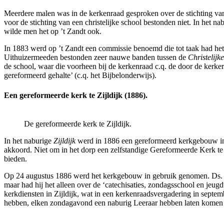
Meerdere malen was in de kerkenraad gesproken over de stichting van 
voor de stichting van een christelijke school bestonden niet. In het na
wilde men het op ’t Zandt ook.
In 1883 werd op ’t Zandt een commissie benoemd die tot taak had het 
Uithuizermeeden bestonden zeer nauwe banden tussen de
Christelij
de school, waar die voorheen bij de kerkenraad c.q. de door de kerker
gereformeerd gehalte’ (c.q. het Bijbelonderwijs).
Een gereformeerde kerk te Zijldijk (1886).
De gereformeerde kerk te Zijldijk.
In het naburige
Zijldijk
werd in 1886 een gereformeerd kerkgebouw in
akkoord. Niet om in het dorp een zelfstandige Gereformeerde Kerk te i
bieden.
Op 24 augustus 1886 werd het kerkgebouw in gebruik genomen. Ds. Meij
maar had hij het alleen over de ‘catechisaties, zondagsschool en jeug
kerkdiensten in Zijldijk, wat in een kerkenraadsvergadering in septe
hebben, elken zondagavond een naburig Leeraar hebben laten komen om