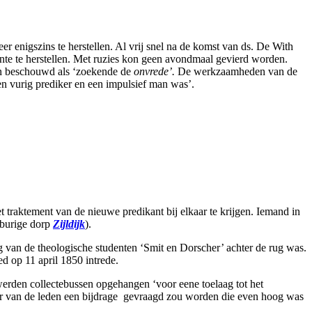
 enigszins te herstellen. Al vrij snel na de komst van ds. De With
te te herstellen. Met ruzies kon geen avondmaal gevierd worden.
n beschouwd als ‘zoekende de
onvrede’.
De werkzaamheden van de
en vurig prediker en een impulsief man was’.
traktement van de nieuwe predikant bij elkaar te krijgen. Iemand in
aburige dorp
Zijldijk
).
 van de theologische studenten ‘Smit en Dorscher’ achter de rug was.
d op 11 april 1850 intrede.
werden collectebussen opgehangen ‘voor eene toelaag tot het
or van de leden een bijdrage gevraagd zou worden die even hoog was