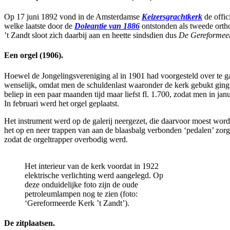
Op 17 juni 1892 vond in de Amsterdamse
Keizersgrachtkerk
de offic
welke laatste door de
Doleantie van 1886
ontstonden als tweede orth
’t Zandt sloot zich daarbij aan en heette sindsdien dus
De Gereformeerd
Een orgel (1906).
Hoewel de Jongelingsvereniging al in 1901 had voorgesteld over te ga
wenselijk, omdat men de schuldenlast waaronder de kerk gebukt ging 
beliep in een paar maanden tijd maar liefst fl. 1.700, zodat men in j
In februari werd het orgel geplaatst.
Het instrument werd op de galerij neergezet, die daarvoor moest wor
het op en neer trappen van aan de blaasbalg verbonden ‘pedalen’ zorg
zodat de orgeltrapper overbodig werd.
Het interieur van de kerk voordat in 1922
elektrische verlichting werd aangelegd. Op
deze onduidelijke foto zijn de oude
petroleumlampen nog te zien (foto:
‘Gereformeerde Kerk ’t Zandt’).
De zitplaatsen.