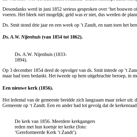
Desondanks werd in juni 1852 serieus gesproken over ‘het bouwen of 
voeren. Het bleek
niet
mogelijk; geld was er niet, dus werden de pla
Ds. Smit stond drie jaar en een week op ’t Zandt, en nam toen het be
Ds. A.W. Nijenhuis
(van 1854 tot 1862).
Ds. A.W. Nijenhuis (1833-
1894).
Op 3 december 1854 deed de opvolger van ds. Smit intrede op ’t Zan
maar had toen bedankt. Het tweede op hem uitgebrachte beroep, in
Een nieuwe kerk (1856).
Het ledental van de gemeente breidde zich langzaam maar zeker uit; 
Gemeente op ‘t Zandt. Een en ander had tot gevolg dat de kerkenraad
De kerk van 1856. Meerdere kerkgangers
reden met hun koetsje ter kerke (foto:
‘Gereformeerde Kerk ’t Zandt’).