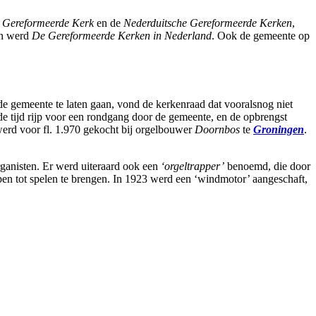
ke Gereformeerde Kerk
en de
Nederduitsche Gereformeerde Kerken
,
en werd
De Gereformeerde Kerken in Nederland
. Ook de gemeente op
de gemeente te laten gaan, vond de kerkenraad dat vooralsnog niet
e tijd rijp voor een rondgang door de gemeente, en de opbrengst
 werd voor fl. 1.970 gekocht bij orgelbouwer
Doornbos
te
Groningen
.
ganisten. Er werd uiteraard ook een
‘orgeltrapper’
benoemd, die door
pen tot spelen te brengen. In 1923 werd een ‘windmotor’ aangeschaft,