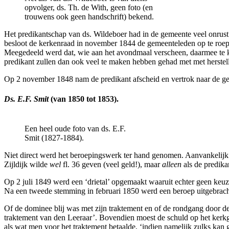
opvolger, ds. Th. de With, geen foto (en
trouwens ook geen handschrift) bekend.
Het predikantschap van ds. Wildeboer had in de gemeente veel onrust 
besloot de kerkenraad in november 1844 de gemeenteleden op te roep
Meegedeeld werd dat, wie aan het avondmaal verscheen, daarmee te
predikant zullen dan ook veel te maken hebben gehad met met herstell
Op 2 november 1848 nam de predikant afscheid en vertrok naar de 
Ds. E.F. Smit
(van 1850 tot 1853).
Een heel oude foto van ds. E.F.
Smit (1827-1884).
Niet direct werd het beroepingswerk ter hand genomen. Aanvankelijk m
Zijldijk wilde
wel
fl. 36 geven (veel geld!), maar
alleen
als de predik
Op 2 juli 1849 werd een ‘drietal’ opgemaakt waaruit echter geen keu
Na een tweede stemming in februari 1850 werd een beroep uitgebrac
Of de dominee blij was met zijn traktement en of de rondgang door d
traktement van den Leeraar’. Bovendien moest de schuld op het kerk
als wat men voor het traktement betaalde, ‘indien namelijk zulks kan 