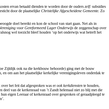
e kosten ervan betaald dienden te worden door de ouders
zelf:
subsidies
gesticht door de plaatselijke
Christelijke Afgescheidene Gemeente.
Zo
eoogde doel bereikt en kon de school van start gaan. Net als in
Vereniging voor Gereformeerd Lager Onderwijs
de zeggenschap over
alsnog wel toezicht bleef houden ‘op het onderwijs wat betreft het
oe Zijldijk ook na die kerkbouw behoorde) ging met de bouw
n, en om aan het plaatselijke kerkelijke verenigingsleven onderdak te
 over het feit dat afgesproken was er
ook kerkdiensten
te houden,
n deel van de kerkenraad van ’t Zandt helemaal niet zo blij met die
t hun eigen Leeraar of kerkenraad over gesproken of geraadpleegd te
n’.