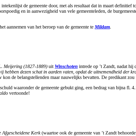
ntekenlijst de gemeente door, met als resultaat dat in maart definitie
voorspoedig en in aanwezigheid van vele gemeenteleden, de burgemees
 het aannemen van het beroep van de gemeente te
Mildam
.
L. Meijering (1827-1889)
uit
Winschoten
intrede op ’t Zandt, nadat hij
j hebben dezen schat in aarden vaten, opdat de uitnemendheid der krac
on de belangstellenden maar nauwelijks bevatten. De predikant zou ma
te schuld waaronder de gemeente gebukt ging, een bedrag van bijna fl.
saldo
vertoonde!
ke Afgescheidene Kerk
(waartoe ook de gemeente van ’t Zandt behoorde