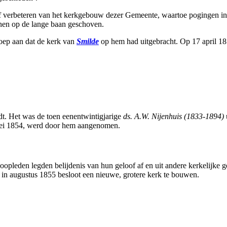
verbeteren van het kerkgebouw dezer Gemeente, waartoe pogingen in he
nnen op de lange baan geschoven.
roep aan dat de kerk van
Smilde
op hem had uitgebracht. Op 17 april 18
dt. Het was de toen eenentwintigjarige
ds. A.W. Nijenhuis (1833-1894)
 mei 1854, werd door hem aangenomen.
doopleden legden belijdenis van hun geloof af en uit andere kerkelij
 in augustus 1855 besloot een nieuwe, grotere kerk te bouwen.