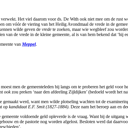
verwekt. Het viel daarom voor ds. De With ook niet mee om de rust weer
en om vóór de viering van het Heilig Avondmaal de vrede in de gemeen
 kennen wilde geven de
vrede
te zoeken, maar wie wegbleef zou worde
en van de vrede in de kleine gemeente, al is van hem bekend dat ‘hij e
gemeente van
Meppel
.
oest men de gemeenteleden bij langs om te proberen het geld voor het 
ant
ook
zou preken ‘naar den afdeeling Zijldijken’ (bedoeld wordt het n
ze gemaakt werd, want men wilde plotseling wachten tot de examinering
ht op
kandidaat E.F. Smit (1827-1884)
. Deze nam het beroep aan en dee
e gemeente voldoende geld opleverde is de vraag. Want bij de uitgang 
gebouw en de pastorie nog worden afgelost. Besloten werd dat daarvo
geschieden’.