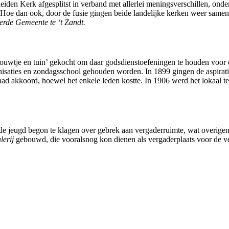
heiden Kerk afgesplitst in verband met allerlei meningsverschillen, on
Hoe dan ook, door de fusie gingen beide landelijke kerken weer same
erde Gemeente te ‘t Zandt.
bouwtje en tuin’ gekocht om daar godsdienstoefeningen te houden voor
chisaties en zondagsschool gehouden worden. In 1899 gingen de aspirati
ad akkoord, hoewel het enkele leden kostte. In 1906 werd het lokaal t
 de jeugd begon te klagen over gebrek aan vergaderruimte, wat overige
lerij
gebouwd, die vooralsnog kon dienen als vergaderplaats voor de ver