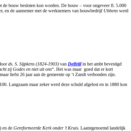
f tot de bouw besloten kon worden. De bouw – voor ongeveer fl. 5.000
ter, en de aannemer met de werknemers van bouwbedrijf
Ubbens
werd
 door
ds. S. Sijpkens (1824-1903)
van
Delfzijl
in het ambt bevestigd
ht zij Godes en niet uit ons
“. Het was maar goed dat er kort
ar liefst 26 jaar aan de gemeente op ‘t Zandt verbonden zijn.
 4.100. Langzaam maar zeker werd deze schuld afgelost en in 1880 kon
) en de
Gereformeerde Kerk onder ’t Kruis.
Laatstgenoemd landelijk